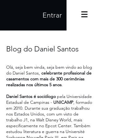
Entrar
Blog do Daniel Santos
Olá, seja bem vinda, seja bem vindo ao blog
do Daniel Santos,
celebrante profissional de
casamentos com mais de 300 cerimônias
realizadas nos últimos 5 anos
.
Daniel Santos é sociólogo
pela Universidade
Estadual de Campinas -
UNICAMP
, formado
em 2010. Durante sua graduação trabalhou
nos Estados Unidos, com um visto de
trabalho J1, na Walt Disney World, mais
especificamente no Epcot Center. Também
estudou literatura e guerra na Université
Sorbonne Nouvelle Paris III, em Paris na