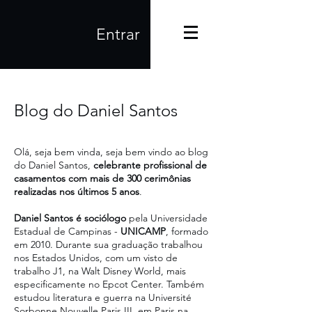
Entrar
Blog do Daniel Santos
Olá, seja bem vinda, seja bem vindo ao blog
do Daniel Santos,
celebrante profissional de
casamentos com mais de 300 cerimônias
realizadas nos últimos 5 anos
.
Daniel Santos é sociólogo
pela Universidade
Estadual de Campinas -
UNICAMP
, formado
em 2010. Durante sua graduação trabalhou
nos Estados Unidos, com um visto de
trabalho J1, na Walt Disney World, mais
especificamente no Epcot Center. Também
estudou literatura e guerra na Université
Sorbonne Nouvelle Paris III, em Paris na