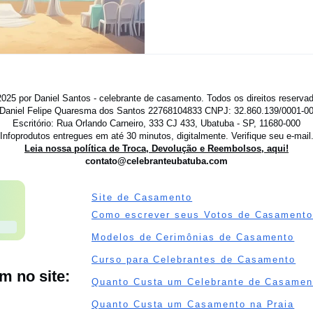
025 por Daniel Santos - celebrante de casamento. Todos os direitos reserva
Daniel Felipe Quaresma dos Santos 22768104833
CNPJ: 32.860.139/0001-0
Escritório: Rua Orlando Carneiro, 333 CJ 433, Ubatuba - SP, 11680-000
Infoprodutos entregues em até 30 minutos, digitalmente. Verifique seu e-mail
Leia nossa política de Troca, Devolução e Reembolsos, aqui!
contato@celebranteubatuba.com
Site de Casamento
Como escrever seus Votos de Casament
Modelos de Cerimônias de Casamento
Curso para Celebrantes de Casamento
m no site:
Quanto Custa um Celebrante de Casamen
Quanto Custa um Casamento na Praia