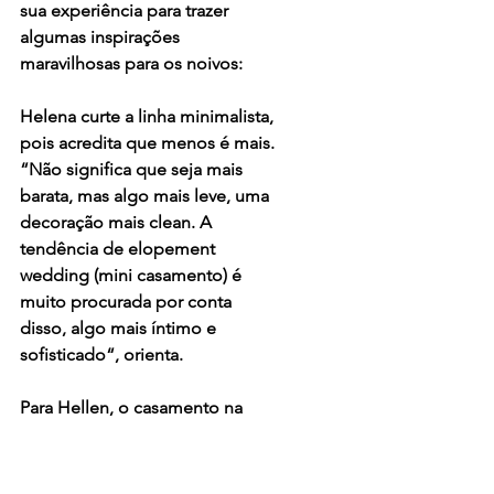
sua experiência para trazer 
algumas inspirações 
maravilhosas para os noivos:
Helena curte a linha minimalista, 
pois acredita que menos é mais. 
“Não significa que seja mais 
barata, mas algo mais leve, uma 
decoração mais clean. A 
tendência de elopement 
wedding (mini casamento) é 
muito procurada por conta 
disso, algo mais íntimo e 
sofisticado“, orienta.
Para Hellen, o casamento na 
praia já possui sua beleza 
natural. “Indicaria usar uma linha 
mais colorida e tropical, algo 